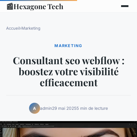
📰
Hexagone Tech
Accueil
›
Marketing
MARKETING
Consultant seo webflow :
boostez votre visibilité
efficacement
admin
29 mai 2025
5 min de lecture
A