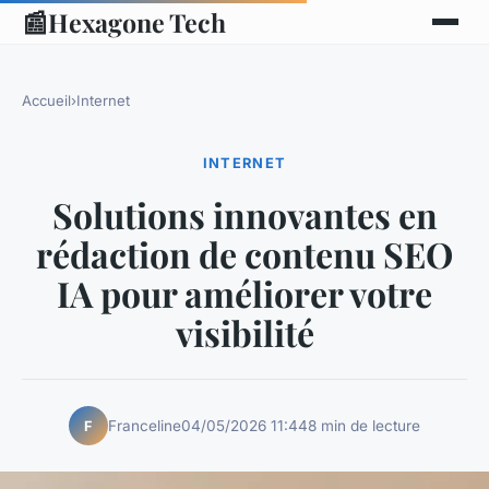
📰
Hexagone Tech
Accueil
›
Internet
INTERNET
Solutions innovantes en
rédaction de contenu SEO
IA pour améliorer votre
visibilité
Franceline
04/05/2026 11:44
8 min de lecture
F