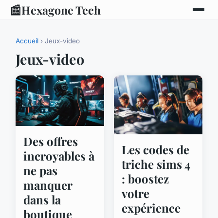
📰
Hexagone Tech
Accueil
› Jeux-video
Jeux-video
Des offres
Les codes de
incroyables à
triche sims 4
ne pas
: boostez
manquer
votre
dans la
expérience
boutique