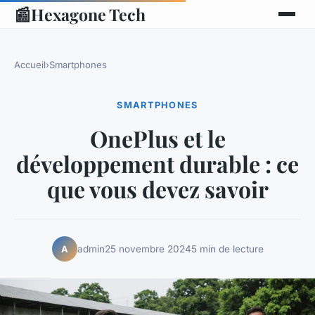
📰
Hexagone Tech
Accueil
›
Smartphones
SMARTPHONES
OnePlus et le
développement durable : ce
que vous devez savoir
admin
25 novembre 2024
5 min de lecture
A