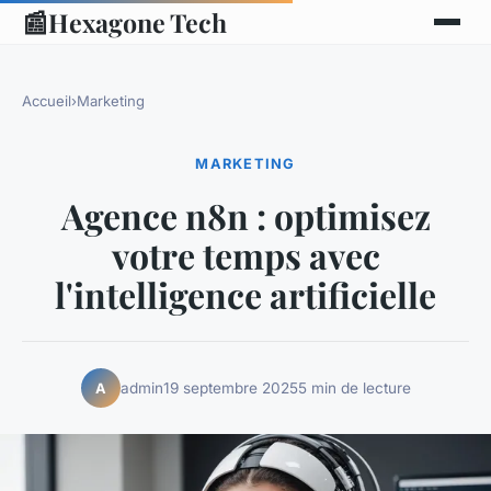
📰
Hexagone Tech
Accueil
›
Marketing
MARKETING
Agence n8n : optimisez
votre temps avec
l'intelligence artificielle
admin
19 septembre 2025
5 min de lecture
A